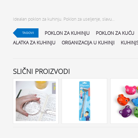
Idealan poklon za kuhinju. Poklon za useljenje, slavu...
POKLON ZA KUHINJU
POKLON ZA KUĆU
TAGOVI
ALATKA ZA KUHINJU
ORGANIZACIJA U KUHINJI
KUHINJ
SLIČNI PROIZVODI