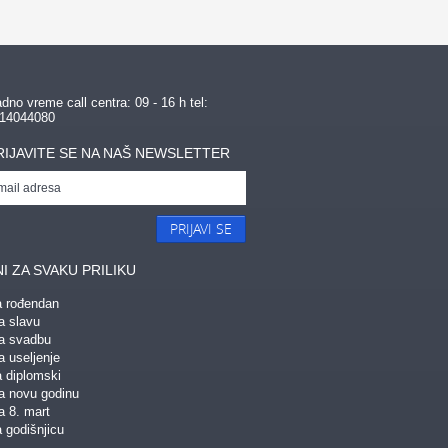
dno vreme call centra: 09 - 16 h tel:
14044080
RIJAVITE SE NA NAŠ NEWSLETTER
PRIJAVI SE
I ZA SVAKU PRILIKU
a rođendan
a slavu
za svadbu
a useljenje
a diplomski
za novu godinu
a 8. mart
 godišnjicu