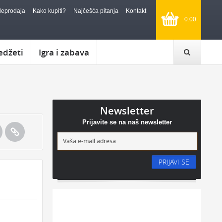
leprodaja
Kako kupiti?
Najčešća pitanja
Kontakt
0.00
edžeti
Igra i zabava
Newsletter
Prijavite se na naš newsletter
PRIJAVI SE