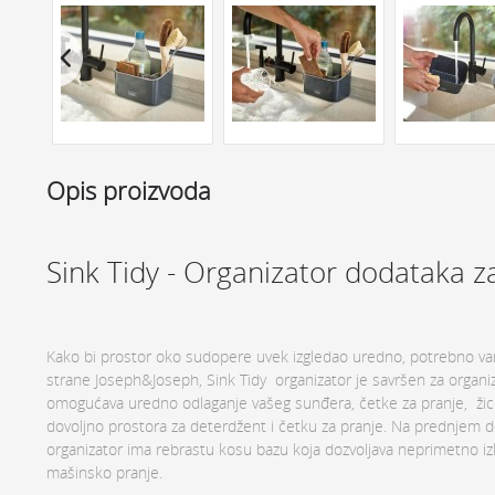
Opis proizvoda
Sink Tidy - Organizator dodataka z
Kako bi prostor oko sudopere uvek izgledao uredno, potrebno vam
strane Joseph&Joseph, Sink Tidy organizator je savršen za orga
omogućava uredno odlaganje vašeg sunđera, četke za pranje, žice i
dovoljno prostora za deterdžent i četku za pranje. Na prednjem de
organizator ima rebrastu kosu bazu koja dozvoljava neprimetno izli
mašinsko pranje.