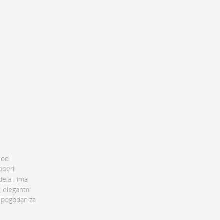
 od
operi
ela i ima
j elegantni
e pogodan za