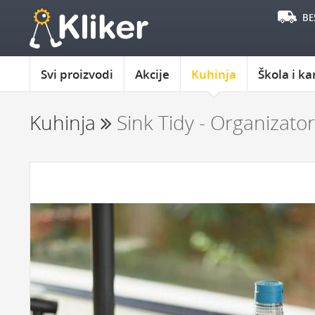
BE
Svi proizvodi
Akcije
Kuhinja
Škola i ka
Kuhinja
Sink Tidy - Organizat