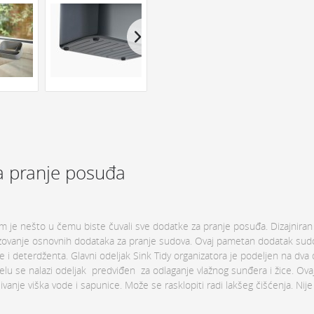
a pranje posuđa
 je nešto u čemu biste čuvali sve dodatke za pranje posuđa. Dizajniran
nizovanje osnovnih dodataka za pranje sudova. Ovaj pametan dodatak sud
 deterdženta. Glavni odeljak Sink Tidy organizatora je podeljen na dva d
lu se nalazi odeljak predviđen za odlaganje vlažnog sunđera i žice. Ova
vanje viška vode i sapunice. Može se rasklopiti radi lakšeg čišćenja. Nij