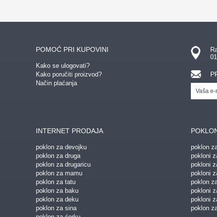
POMOĆ PRI KUPOVINI
Ra
01
Kako se ulogovati?
P
Kako poručiti proizvod?
Način plaćanja
INTERNET PRODAJA
POKLON
poklon za devojku
poklon z
poklon za druga
pokloni z
poklon za drugaricu
pokloni 
poklon za mamu
pokloni z
poklon za tatu
poklon z
poklon za baku
pokloni 
poklon za deku
pokloni z
poklon za sina
poklon za
poklon za ćerku