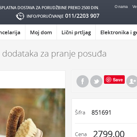
O nama
Ve
SPLATNA DOSTAVA ZA PORUDŽBINE PREKO 2500 DIN.
011/2203 907
INFO/PORUČIVANJE
ncelarija
Moj dom
Lični prtljag
Elektronika i g
or dodataka za pranje posuđa
Save
851691
Šifra
2799.00
Cena