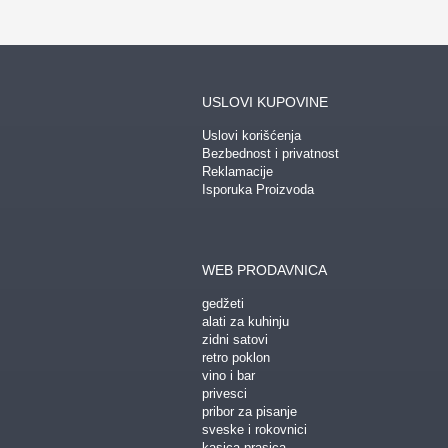
USLOVI KUPOVINE
Uslovi korišćenja
Bezbednost i privatnost
Reklamacije
Isporuka Proizvoda
WEB PRODAVNICA
gedžeti
alati za kuhinju
zidni satovi
retro poklon
vino i bar
privesci
pribor za pisanje
sveske i rokovnici
kasica prasica