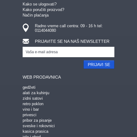
Kako se ulogovati?
RETRO POKLON
POKLON ZA DECU
Kako poručiti proizvod?
Način plaćanja
ZA KUĆU, PUTOVANJE I REKREACIJU:
Radno vreme call centra: 09 - 16 h tel:
KUHINJA
KUPATILO
SATOVI
0114044080
NOVČANICI I FUTROLE
PRTLJAG
DEKORACIJA
PRIJAVITE SE NA NAŠ NEWSLETTER
PUTOVANJA
KAMPOVANJE
JELO I OBED
VINO I BAR
ALAT
ČAJ
SOLARNI
NOŽEVI
POSUDE ZA ČUVANJE HRANE
PRIJAVI SE
POSUDE ZA ZAMRZIVAC
WEB PRODAVNICA
ZA ŠKOLU I KANCELARIJU:
gedžeti
RADNI STO
PRIBOR ZA PISANJE
ZA KNJIGE
alati za kuhinju
zidni satovi
SVESKE I ROKOVNICI
retro poklon
vino i bar
GEDŽETI:
privesci
pribor za pisanje
USB
ZA RAČUNAR
ZA MOBILNI
sveske i rokovnici
OSTALI KORISNI GEDŽETI
PRIVESCI
kasica prasica
jelo i obed
IGRE I IGRICE
KASICA PRASICA
MUZIKA