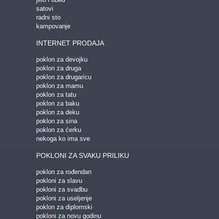
satovi
GEDŽETI
LED
IPHONE
LED SVETLO
radni sto
kampovanje
POKLON ZA TINEJDŽERE
INTERNET PRODAJA
IZDVAJAMO:
poklon za devojku
NAJPRODAVANIJE
NOVO
poklon za druga
poklon za drugaricu
poklon za mamu
PRONAĐI
poklon za tatu
poklon za baku
poklon za deku
poklon za sina
poklon za ćerku
nekoga ko ima sve
POKLONI ZA SVAKU PRILIKU
poklon za rođendan
pokloni za slavu
pokloni za svadbu
pokloni za useljenje
poklon za diplomski
pokloni za novu godinu