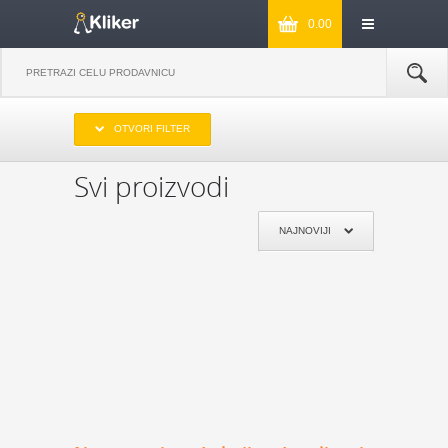
0.00
IZABERITE OPSEG CENA
OTVORI FILTER
DO 1000
OD 1000 DO 2000
OD 2000 DO 3000
PREKO 3000
Svi proizvodi
IZABERITE PROIZVOĐAČA
NAJNOVIJI
KIKKERLAND
JOSEPH & JOSEPH
MONKEY BUSINESS
NPW
REMEMBER
DYNOMIGHTY
COOKUT
WILD AND WOLF
NPW
J-ME
GENTLEMEN‘S HARDWARE
KIKKERLAND
POKLON JE ZA:
POKLON ZA MAMU
POKLON ZA TATU
POKLON ZA BAKU
POKLON ZA DEKU