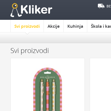
BE
Svi proizvodi
Akcije
Kuhinja
Škola i ka
IZABERITE OPSEG CENA
POKLON JE ZA:
DO 1000
OD 1000 DO 2000
OD 2000 DO 3000
POKLON ZA M
Svi proizvodi
PREKO 3000
POKLON ZA B
POKLON ZA D
IZABERITE PROIZVOĐAČA
POKLON ZA D
KIKKERLAND
JOSEPH & JOSEPH
POKLON ZA Ć
MONKEY BUSINESS
NPW
REMEMBER
POKLON ZA SI
DYNOMIGHTY
COOKUT
WILD AND WOLF
NPW
J-ME
GENTLEMEN‘S HARDWARE
ZA ŠKOLU I KAN
KIKKERLAND
RADNI STO
SVESKE I ROK