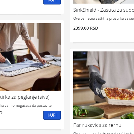
SinkShield - Zaštita za su
Ova pametna zaštitna prostirka za su
2399.00 RSD
tirka za peglanje (siva)
rka vam omogućava da postavite...
SD
KUPI
Par rukavica za rernu
Ovaj pametan dizajn odvaja kažiprste.