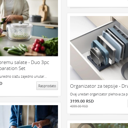
ipremu salate - Duo 3pc
paration Set
 uredno slažu zajedno unutar...
SD
Organizator za tepsije - D
Rasprodato
Ovaj uredan organizator plehova za p
3199.00 RSD
4099.00 RSD