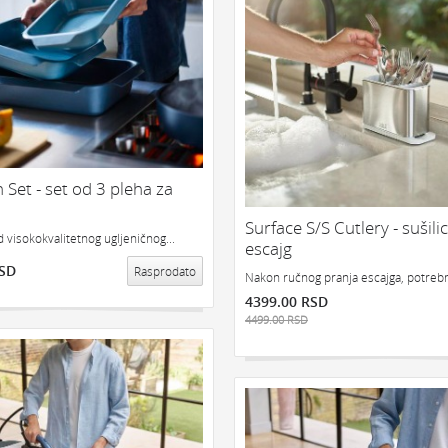
 Set - set od 3 pleha za
Surface S/S Cutlery - sušili
 visokokvalitetnog ugljeničnog...
escajg
RSD
Rasprodato
Nakon ručnog pranja escajga, potrebn
4399.00 RSD
4499.00 RSD