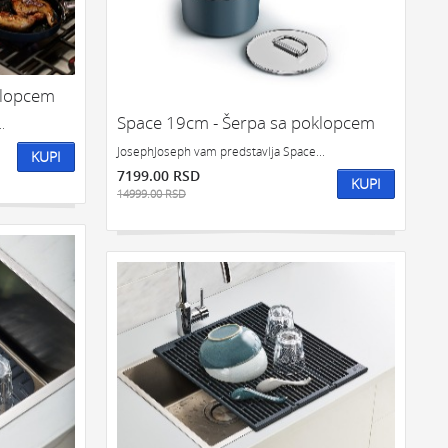
klopcem
Space 19cm - Šerpa sa poklopcem
.
JosephJoseph vam predstavlja Space...
KUPI
7199.00 RSD
KUPI
14999.00 RSD