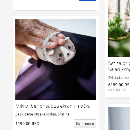
Set za pr
Salad Pre
Svi dodaci se
6199.00 R
6399.00 RSD
Mikrofiber brisač za ekran - mačka
Za skidanje otisaka prstiju, prašine...
1199.00 RSD
Rasprodato