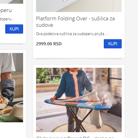
doperu
Platform Folding Over - sušilica za
doperu...
sudove
KUPI
Ova podesiva sušilica za sudoperu pruža.....
2999.00 RSD
KUPI
..