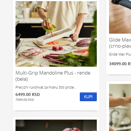
Glide Max
(crno-plav
Glide Max Plus
34099.00 
Multi-Grip Mandoline Plus - rende
(bela)
Precizni rukohvat za hranu štiti prste...
6499.00 RSD
KUPI
7099.00 RSD