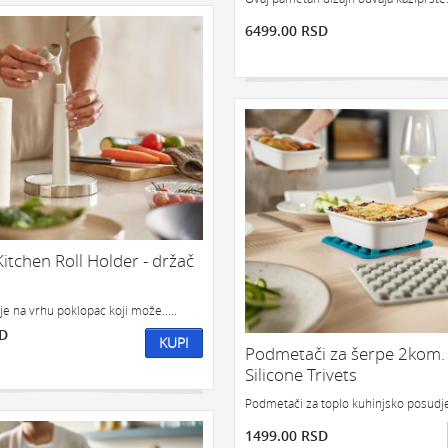
6499.00 RSD
itchen Roll Holder - držač
e na vrhu poklopac koji može.....
SD
KUPI
Podmetači za šerpe 2kom.
Silicone Trivets
Podmetači za toplo kuhinjsko posudje
1499.00 RSD