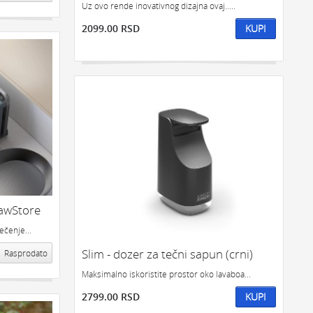
Uz ovo rende inovativnog dizajna ovaj.....
2099.00 RSD
KUPI
rawStore
ečenje...
Slim - dozer za tečni sapun (crni)
Rasprodato
Maksimalno iskoristite prostor oko lavaboa...
2799.00 RSD
KUPI