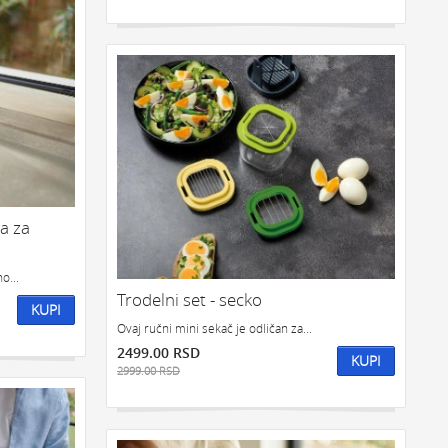
ca za
o...
Trodelni set - secko
KUPI
Ovaj ručni mini sekač je odličan za...
2499.00 RSD
KUPI
2999.00 RSD