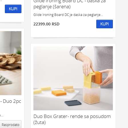
Glide Ironing Board DC - daska za
peglanje (šarena)
KUPI
Glide Ironing Board DC je daska za peglanje...
22399.00 RSD
KUPI
 - Duo 2pc
...
Duo Box Grater- rende sa posudom
(žuta)
Rasprodato