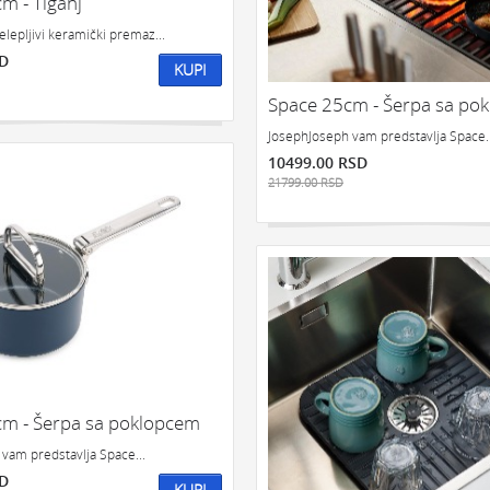
m - Tiganj
elepljivi keramički premaz...
SD
KUPI
Space 25cm - Šerpa sa po
JosephJoseph vam predstavlja Space..
10499.00 RSD
21799.00 RSD
m - Šerpa sa poklopcem
vam predstavlja Space...
SD
KUPI