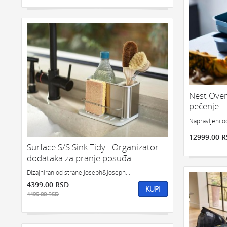
Nest Oven
pečenje
Napravljeni od
12999.00 
Surface S/S Sink Tidy - Organizator
dodataka za pranje posuđa
Dizajniran od strane Joseph&Joseph...
4399.00 RSD
KUPI
4499.00 RSD