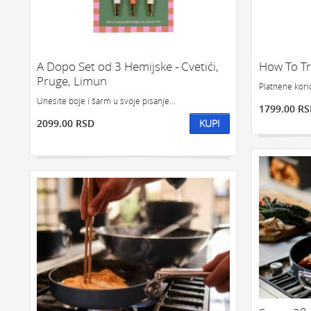
IZDVAJAMO:
NAJPRODAVAN
A Dopo Set od 3 Hemijske - Cvetići,
How To Tr
Pruge, Limun
Platnene kori
Unesite boje i šarm u svoje pisanje...
1799.00 R
2099.00 RSD
KUPI