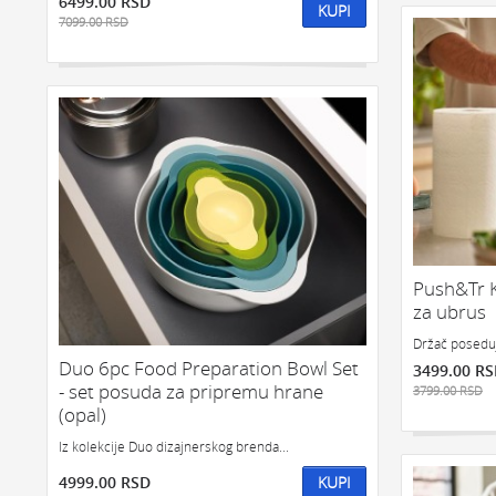
6499.00 RSD
KUPI
7099.00 RSD
Push&Tr K
za ubrus
Držač poseduj
Duo 6pc Food Preparation Bowl Set
3499.00 R
- set posuda za pripremu hrane
3799.00 RSD
(opal)
Iz kolekcije Duo dizajnerskog brenda...
4999.00 RSD
KUPI