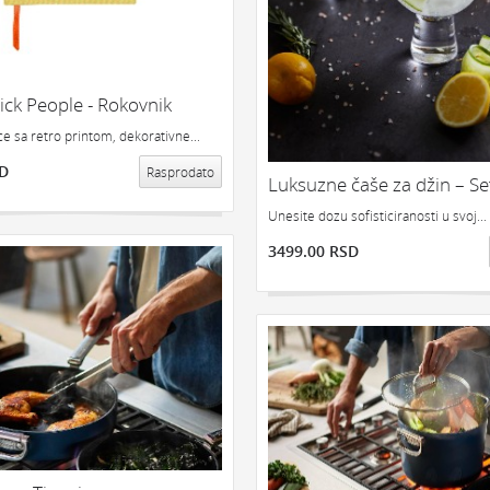
GEDŽETI
LED
IPHONE
LED 
IJE
NOVO
POKLON ZA TINEJDŽERE
PRONAĐI
ick People - Rokovnik
ce sa retro printom, dekorativne...
SD
Rasprodato
Luksuzne čaše za džin – Se
Unesite dozu sofisticiranosti u svoj...
3499.00 RSD