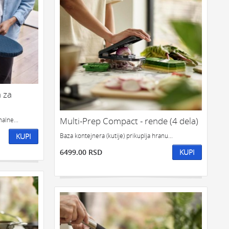
 za
Multi-Prep Compact - rende (4 dela)
alne...
KUPI
Baza kontejnera (kutije) prikuplja hranu...
6499.00 RSD
KUPI