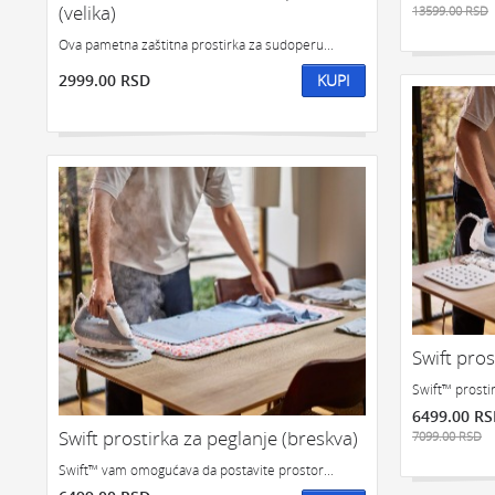
(velika)
13599.00 RSD
Ova pametna zaštitna prostirka za sudoperu...
2999.00 RSD
KUPI
Swift pros
Swift™ prosti
6499.00 R
Swift prostirka za peglanje (breskva)
7099.00 RSD
Swift™ vam omogućava da postavite prostor...