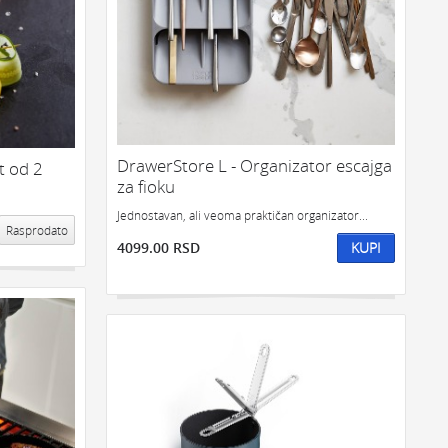
SVETLO
POSUDE ZA ZAMRZIVAC
DrawerStore L - Organizator escajga
t od 2
za fioku
Jednostavan, ali veoma praktičan organizator...
Rasprodato
4099.00 RSD
KUPI