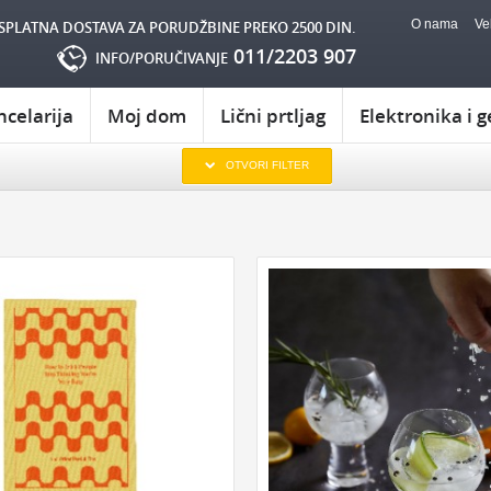
O nama
Ve
SPLATNA DOSTAVA ZA PORUDŽBINE PREKO 2500 DIN.
011/2203 907
INFO/PORUČIVANJE
ncelarija
Moj dom
Lični prtljag
Elektronika i g
KOJOM ZGODOM:
OTVORI FILTER
AMU
POKLON ZA TATU
POKLONI ZA SLAVU
POKLON ZA RO
AKU
POKLON ZA DEKU
POKLON ZA GODIŠNJICU
RUGA
POKLON ZA DRUGARICU
POKLONI ZA NOVU GODINU
POKLON
EVOJKU
NEKOGA KO IMA SVE
POKLONI ZA USELJENJE
POKLON Z
ERKU
POKLON ZA DEČKA
POKLONI ZA ŽURKU
ODMOR I OPUŠ
NA
POKLONI ZA 8. MART
CELARIJU:
GEDŽETI:
PRIBOR ZA PISANJE
ZA KNJIGE
USB
ZA RAČUNAR
ZA MOBILNI
OVNICI
OSTALI KORISNI GEDŽETI
PRIVESCI
IGRE I IGRICE
KASICA PRASICA