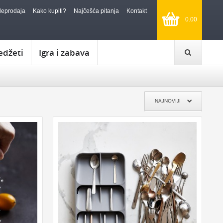
leprodaja
Kako kupiti?
Najčešća pitanja
Kontakt
0.00
edžeti
Igra i zabava
POKLON TREBA DA BUDE:
ĐENDAN
FENSI POKLON
KIČ POKLON
KLASIČAN POKLON
SIMBOLIČAN POKLON
NAJNOVIJI
I ZA SVADBU
OZBILJAN POKLON
POTPUNO NEOZBILJAN
A DIPLOMSKI
RETRO POKLON
POKLON ZA DECU
TANJE
ZA KUĆU, PUTOVANJE I REKREACIJU:
KUHINJA
KUPATILO
SATOVI
NOVČANICI I FUTROLE
PRTLJAG
DEKORACIJA
PUTOVANJA
KAMPOVANJE
JELO I OBED
VINO I BAR
ALAT
ČAJ
SOLARNI
NOŽEVI
MUZIKA
POSUDE ZA ČUVANJE HRANE