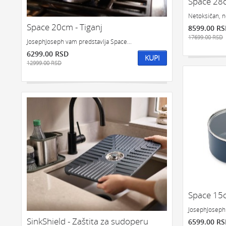
Space 28c
Netoksičan, n
Space 20cm - Tiganj
8599.00 R
17699.00 RSD
JosephJoseph vam predstavlja Space...
6299.00 RSD
KUPI
12999.00 RSD
Space 15c
JosephJoseph 
SinkShield - Zaštita za sudoperu
6599.00 R