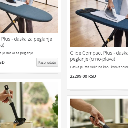
 Plus - daska za peglanje
a)
Glide Compact Plus - daska
 je daska za peglanje...
peglanje (crno-plava)
RSD
Rasprodato
Daska je iste veličine kao i konvencion
22299.00 RSD