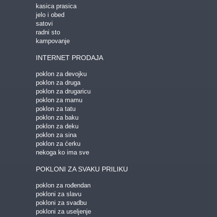
kasica prasica
jelo i obed
satovi
radni sto
kampovanje
INTERNET PRODAJA
poklon za devojku
poklon za druga
poklon za drugaricu
poklon za mamu
poklon za tatu
poklon za baku
poklon za deku
poklon za sina
poklon za ćerku
nekoga ko ima sve
POKLONI ZA SVAKU PRILIKU
poklon za rođendan
pokloni za slavu
pokloni za svadbu
pokloni za useljenje