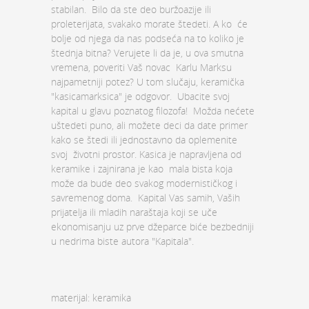
stabilan. Bilo da ste deo buržoazije ili
proleterijata, svakako morate štedeti. A ko će
bolje od njega da nas podseća na to koliko je
štednja bitna? Verujete li da je, u ova smutna
vremena, poveriti Vaš novac Karlu Marksu
najpametniji potez? U tom slučaju, keramička
"kasica­marksica" je odgovor. Ubacite svoj
kapital u glavu poznatog filozofa! Možda nećete
uštedeti puno, ali možete deci da date primer
kako se štedi ili jednostavno da oplemenite
svoj životni prostor. Kasica je napravljena od
keramike i zajnirana je kao mala bista koja
može da bude deo svakog modernističkog i
savremenog doma. Kapital Vas samih, Vaših
prijatelja ili mladih naraštaja koji se uče
ekonomisanju uz prve džeparce biće bezbedniji
u nedrima biste autora "Kapitala".
materijal: keramika