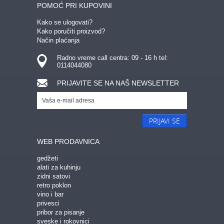
POMOĆ PRI KUPOVINI
Kako se ulogovati?
Kako poručiti proizvod?
Način plaćanja
Radno vreme call centra: 09 - 16 h tel:
0114044080
PRIJAVITE SE NA NAŠ NEWSLETTER
PRIJAVI SE
WEB PRODAVNICA
gedžeti
alati za kuhinju
zidni satovi
retro poklon
vino i bar
privesci
pribor za pisanje
sveske i rokovnici