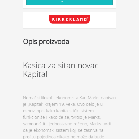
Opis proizvoda
Kasica za sitan novac-
Kapital
Nemački filozof i ekonomista Karl Marks napisao
je „Kapital" krajem 19. veka. Ovo delo je u
osnovi opis kako kapitalistički sistem
funkcioniše i kako će se, tvrdio je Marks,
samouništiti. Jednostavno rečeno, Marks tvrdi
da je ekonomski sistem koji se zasniva na
profitu pojedinca nikako ne može da bude