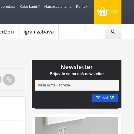
leprodaja
Kako kupiti?
Najčešća pitanja
Kontakt
0.00
edžeti
Igra i zabava
Newsletter
Prijavite se na naš newsletter
PRIJAVI SE