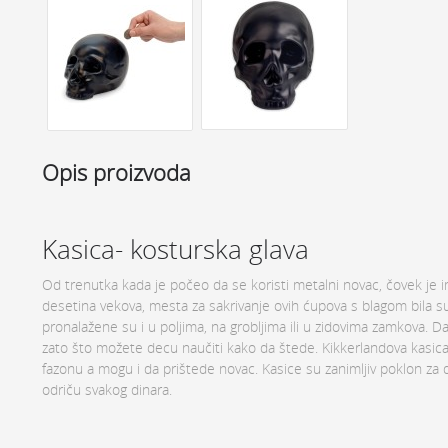
Opis proizvoda
Kasica- kosturska glava
Od trenutka kada je počeo da se koristi metalni novac, čovek je im
desetina vekova, mesta za sakrivanje ovih ćupova s blagom bila s
pronalažene su i u poljima, na grobljima ili u zidovima zamkova. D
zato što možete decu naučiti kako da štede. Kikkerlandova kasica
fazonu a mogu i da prištede novac. Kasice su zanimljiv poklon za d
odriču svakog dinara.