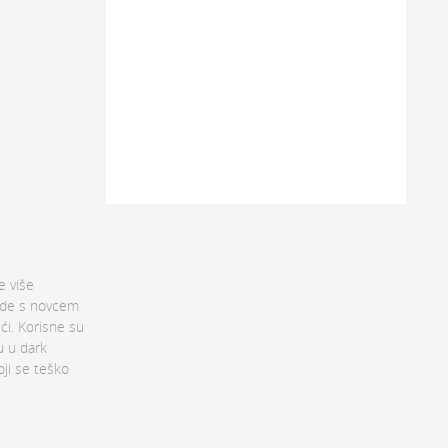
e više
sude s novcem
ći. Korisne su
u u dark
oji se teško