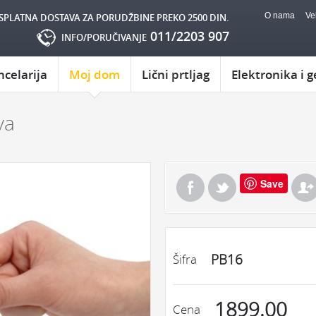
O nama
Ve
SPLATNA DOSTAVA ZA PORUDŽBINE PREKO 2500 DIN.
011/2203 907
INFO/PORUČIVANJE
ncelarija
Moj dom
Lični prtljag
Elektronika i g
va
Save
PB16
Šifra
1899.00
Cena