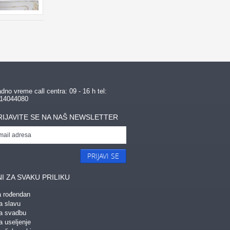
dno vreme call centra: 09 - 16 h tel:
14044080
RIJAVITE SE NA NAŠ NEWSLETTER
PRIJAVI SE
I ZA SVAKU PRILIKU
a rođendan
a slavu
za svadbu
a useljenje