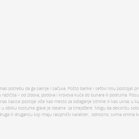
ao potrebu da ga sakrije i sačuva. Pošto banke i sefovi nisu postojali pr
u različita – od zidova, podova i krovova kuća do bunara ili podruma. Po
anas kasice postoje više kao mesto za odlaganje sitnine ili kao ukras u ku
 u obliku kosturke glave je idealna za tinejdžere. Mogu da dekorišu sob
ruga ili drugaricu koji imaju rasipnički karakter, odnosno, svima onima k