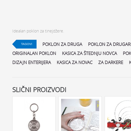
Idealan poklon za tinejdžere.
POKLON ZA DRUGA
POKLON ZA DRUGAR
TAGOVI
ORIGINALAN POKLON
KASICA ZA ŠTEDNJU NOVCA
POK
DIZAJN ENTERIJERA
KASICA ZA NOVAC
ZA DARKERE
SLIČNI PROIZVODI