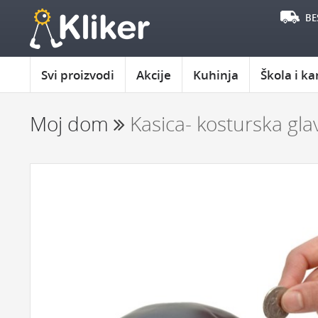
BE
Svi proizvodi
Akcije
Kuhinja
Škola i ka
Moj dom
Kasica- kosturska gla