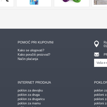
POMOĆ PRI KUPOVINI
Ra
01
Kako se ulogovati?
P
Kako poručiti proizvod?
Način plaćanja
INTERNET PRODAJA
POKLON
poklon za devojku
poklon z
poklon za druga
pokloni z
poklon za drugaricu
pokloni 
poklon za mamu
pokloni z