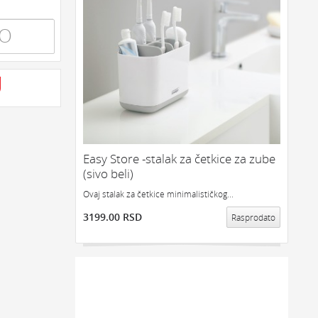
TO
Easy Store -stalak za četkice za zube
(sivo beli)
Ovaj stalak za četkice minimalističkog...
3199.00 RSD
Rasprodato