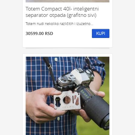
Totem Compact 40l- inteligentni
separator otpada (grafitno sivi)
Totem nudi nekoliko različitih i izuzetno...
30599.00 RSD
KUPI