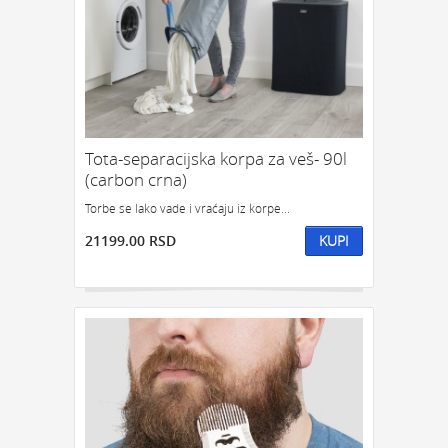
Tota-separacijska korpa za veš- 90l
(carbon crna)
Torbe se lako vade i vraćaju iz korpe...
21199.00 RSD
KUPI