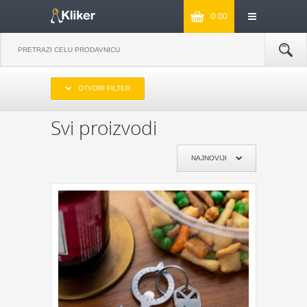
0.00
IZABERITE OPSEG CENA
OTVORI FILTER
DO 1000
OD 1000 DO 2000
OD 2000 DO 3000
PREKO 3000
Svi proizvodi
IZABERITE PROIZVOĐAČA
NAJNOVIJI
KIKKERLAND
JOSEPH & JOSEPH
MONKEY BUSINESS
NPW
REMEMBER
DYNOMIGHTY
COOKUT
WILD AND WOLF
NPW
J-ME
GENTLEMEN‘S HARDWARE
KIKKERLAND
POKLON JE ZA:
POKLON ZA MAMU
POKLON ZA TATU
POKLON ZA BAKU
POKLON ZA DEKU