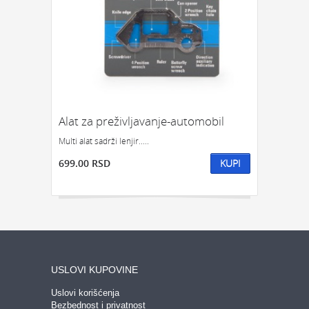
Alat za preživljavanje-automobil
Multi alat sadrži lenjir.....
699.00 RSD
KUPI
USLOVI KUPOVINE
Uslovi korišćenja
Bezbednost i privatnost