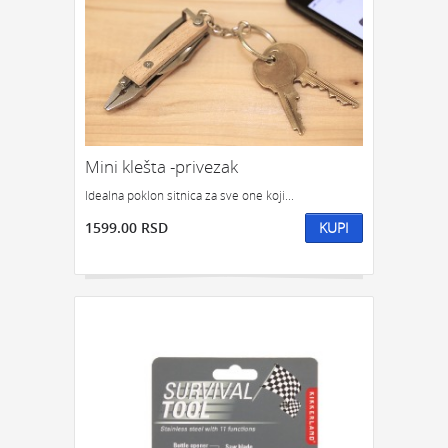
Mini klešta -privezak
Idealna poklon sitnica za sve one koji...
1599.00 RSD
KUPI