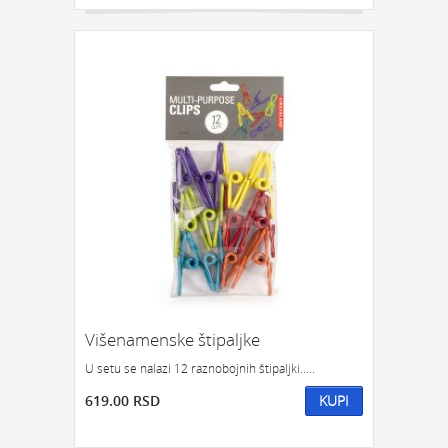
Višenamenske štipaljke
U setu se nalazi 12 raznobojnih štipaljki.....
619.00 RSD
KUPI