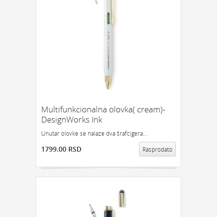
Multifunkcionalna olovka( cream)-
DesignWorks Ink
Unutar olovke se nalaze dva šrafcigera...
1799.00 RSD
Rasprodato