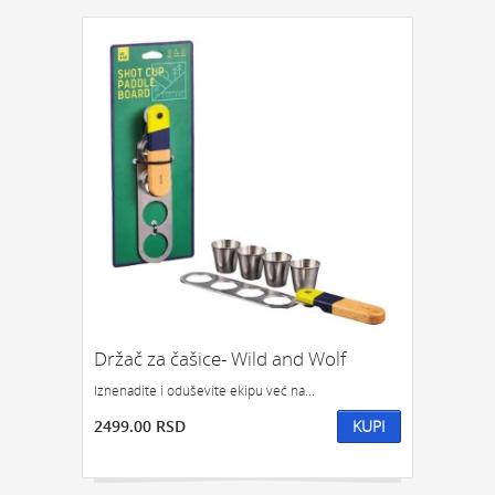
Držač za čašice- Wild and Wolf
Iznenadite i oduševite ekipu već na...
2499.00 RSD
KUPI