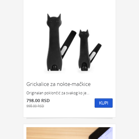
Grickalice za nokte-mačkice
Originalan poklončić za svakog ko je...
798.00 RSD
KUPI
998.00 RSD