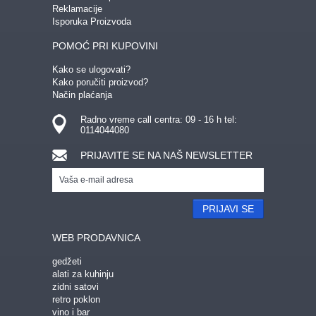
Reklamacije
Isporuka Proizvoda
POMOĆ PRI KUPOVINI
Kako se ulogovati?
Kako poručiti proizvod?
Način plaćanja
Radno vreme call centra: 09 - 16 h tel:
0114044080
PRIJAVITE SE NA NAŠ NEWSLETTER
PRIJAVI SE
WEB PRODAVNICA
gedžeti
alati za kuhinju
zidni satovi
retro poklon
vino i bar