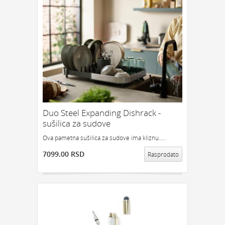
GEDŽETI
LED
IPHONE
LED SVETLO
POKLON ZA TINEJDŽERE
IZDVAJAMO:
NAJPRODAVANIJE
NOVO
PRONAĐI
Duo Steel Expanding Dishrack -
sušilica za sudove
Ova pametna sušilica za sudove ima kliznu.....
7099.00 RSD
Rasprodato