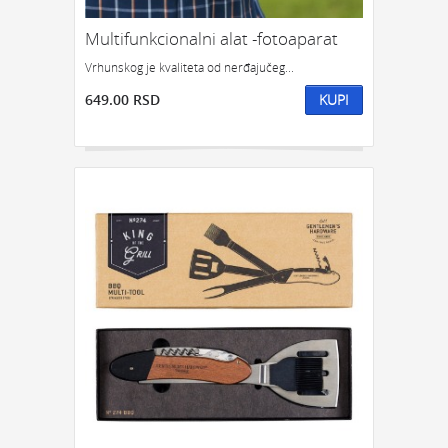
Multifunkcionalni alat -fotoaparat
Vrhunskog je kvaliteta od nerđajučeg...
649.00 RSD
KUPI