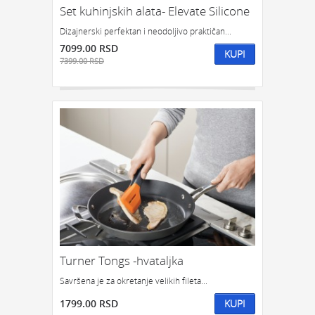
Set kuhinjskih alata- Elevate Silicone
Dizajnerski perfektan i neodoljivo praktičan...
7099.00 RSD
KUPI
7399.00 RSD
Turner Tongs -hvataljka
Savršena je za okretanje velikih fileta...
1799.00 RSD
KUPI