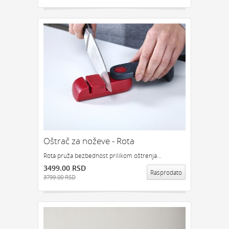
Oštrač za noževe - Rota
Rota pruža bezbednost prilikom oštrenja...
3499.00 RSD
Rasprodato
3799.00 RSD