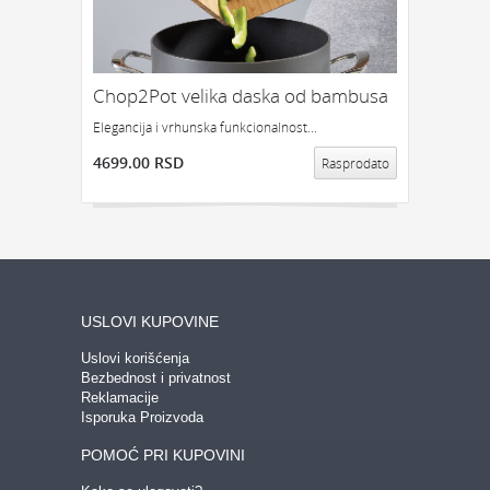
Chop2Pot velika daska od bambusa
Elegancija i vrhunska funkcionalnost...
4699.00 RSD
Rasprodato
USLOVI KUPOVINE
Uslovi korišćenja
Bezbednost i privatnost
Reklamacije
Isporuka Proizvoda
POMOĆ PRI KUPOVINI