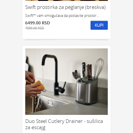
Swift prostirka za peglanje (breskva)
GEDŽETI
LED
IPHONE
LED SVETLO
Swift™ vam omogućava da postavite prostor...
POKLON ZA TINEJDŽERE
6499.00 RSD
KUPI
7099.00 RSD
IZDVAJAMO:
NAJPRODAVANIJE
NOVO
PRONAĐI
Duo Steel Cutlery Drainer - sušilica
za escajg