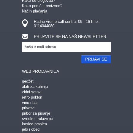
Kako se ulogovati?
Kako poručiti proizvod?
Način plaćanja
Radno vreme call centra: 09 - 16 h tel:
0114044080
PRIJAVITE SE NA NAŠ NEWSLETTER
PRIJAVI SE
WEB PRODAVNICA
gedžeti
alati za kuhinju
zidni satovi
retro poklon
vino i bar
privesci
pribor za pisanje
sveske i rokovnici
kasica prasica
jelo i obed