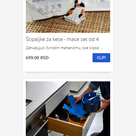
POKLON ZA DRUGA
POKLON ZA DRUGARICU
POKLON ZA DEVOJKU
NEKOGA KO IMA SVE
POKLON ZA ĆERKU
POKLON ZA DEČKA
POKLON ZA SINA
Štipaljke za kese - mace set od 4
KOJOM ZGODOM:
Zahvaljujući čvrstom mehanizmu, ove klipse.....
POKLONI ZA SLAVU
POKLON ZA ROĐENDAN
699.00 RSD
KUPI
POKLON ZA GODIŠNJICU
POKLONI ZA NOVU GODINU
POKLONI ZA SVADBU
POKLONI ZA USELJENJE
POKLON ZA DIPLOMSKI
POKLONI ZA ŽURKU
ODMOR I OPUŠTANJE
POKLONI ZA 8. MART
POKLON TREBA DA BUDE:
FENSI POKLON
KIČ POKLON
KLASIČAN POKLON
SIMBOLIČAN POKLON
OZBILJAN POKLON
POTPUNO NEOZBILJAN