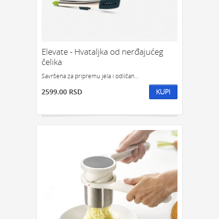
Elevate - Hvataljka od nerđajućeg
čelika
Savršena za pripremu jela i odličan...
2599.00 RSD
KUPI