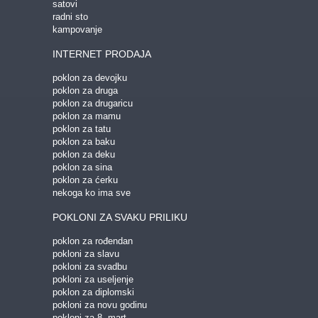
satovi
radni sto
kampovanje
INTERNET PRODAJA
poklon za devojku
poklon za druga
poklon za drugaricu
poklon za mamu
poklon za tatu
poklon za baku
poklon za deku
poklon za sina
poklon za ćerku
nekoga ko ima sve
POKLONI ZA SVAKU PRILIKU
poklon za rođendan
pokloni za slavu
pokloni za svadbu
pokloni za useljenje
poklon za diplomski
pokloni za novu godinu
pokloni za 8. mart