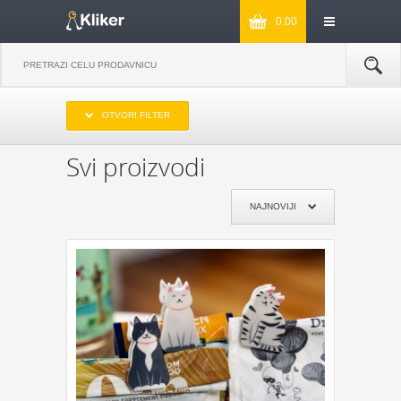
0.00
IZABERITE OPSEG CENA
OTVORI FILTER
DO 1000
OD 1000 DO 2000
OD 2000 DO 3000
PREKO 3000
Svi proizvodi
IZABERITE PROIZVOĐAČA
NAJNOVIJI
KIKKERLAND
JOSEPH & JOSEPH
MONKEY BUSINESS
NPW
REMEMBER
DYNOMIGHTY
COOKUT
WILD AND WOLF
NPW
J-ME
GENTLEMEN‘S HARDWARE
KIKKERLAND
POKLON JE ZA:
POKLON ZA MAMU
POKLON ZA TATU
POKLON ZA BAKU
POKLON ZA DEKU