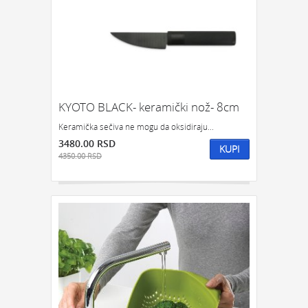
KYOTO BLACK- keramički nož- 8cm
Keramička sečiva ne mogu da oksidiraju...
3480.00 RSD
KUPI
4350.00 RSD