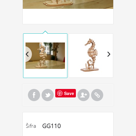
Save
GG110
Šifra