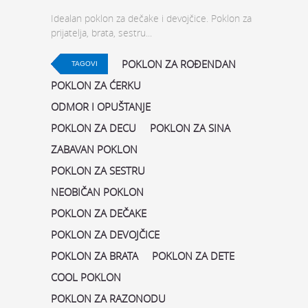
Idealan poklon za dečake i devojčice. Poklon za
prijatelja, brata, sestru...
POKLON ZA ROĐENDAN
TAGOVI
POKLON ZA ĆERKU
ODMOR I OPUŠTANJE
POKLON ZA DECU
POKLON ZA SINA
ZABAVAN POKLON
POKLON ZA SESTRU
NEOBIČAN POKLON
POKLON ZA DEČAKE
POKLON ZA DEVOJČICE
POKLON ZA BRATA
POKLON ZA DETE
COOL POKLON
POKLON ZA RAZONODU