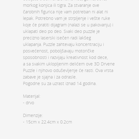
morkog konjica ili tigra. Za stvaranje ove
čarobnih figurica nije vam potreban ni alat ni
lepak. Potrebno vam je strpljenje i vešte ruke
koje će pratiti dijagram (nalazi se u pakovanju) i
uklapati deo po deo. Svaki deo puzzle je
precizno laserski isečen radi lakšeg
uklapanja. Puzzle zahtevaju koncentraciju i
posvećenost, poboljšavaju motoričke
sposobnosti i razvijaju kreativnost kod dece,
a sa svakim uklopljenim delićem ove 3D Drvene
Puzzle i njihovo oduševljenje će rasti. Ova vrsta
zabave je sjajna i za odrasle.
Pogodne su za uzrast iznad 14 godina.
Materijal:
- drvo
Dimenzije:
- 15cm x 22.4cm x 0.2cm