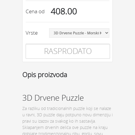
408.00
Cena od
Vrste
RASPRODATO
Opis proizvoda
3D Drvene Puzzle
Za razliku od tradicionalnih puzzle koji se nalaze
u ravni, 3D puzzle daju potpuno novu dimenziju i
pravi su izazov za svakog ko ih sastavlja.
Sklapanjem drvenih delića ove puzzle na kraju
dobijate trodimenzionalnu ribu, gorilu, sovu,