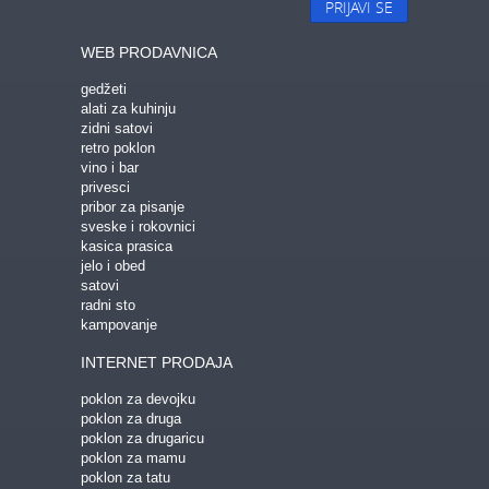
PRIJAVI SE
WEB PRODAVNICA
gedžeti
alati za kuhinju
zidni satovi
retro poklon
vino i bar
privesci
pribor za pisanje
sveske i rokovnici
kasica prasica
jelo i obed
satovi
radni sto
kampovanje
INTERNET PRODAJA
poklon za devojku
poklon za druga
poklon za drugaricu
poklon za mamu
poklon za tatu