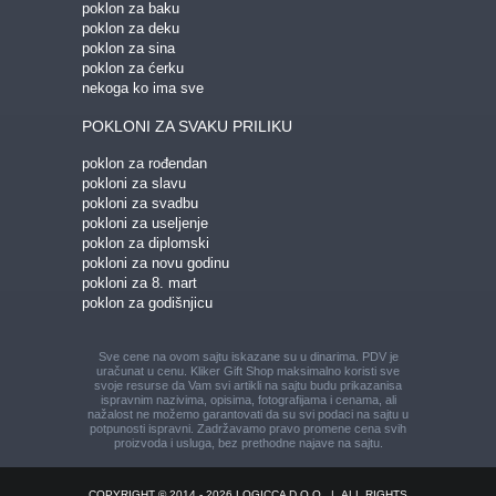
poklon za baku
poklon za deku
poklon za sina
poklon za ćerku
nekoga ko ima sve
POKLONI ZA SVAKU PRILIKU
poklon za rođendan
pokloni za slavu
pokloni za svadbu
pokloni za useljenje
poklon za diplomski
pokloni za novu godinu
pokloni za 8. mart
poklon za godišnjicu
Sve cene na ovom sajtu iskazane su u dinarima. PDV je
uračunat u cenu. Kliker Gift Shop maksimalno koristi sve
svoje resurse da Vam svi artikli na sajtu budu prikazani
sa
ispravnim nazivima, opisima, fotografijama i cenama, ali
nažalost ne možemo garantovati da su svi podaci na sajtu u
potpunosti ispravni.
Zadržavamo pravo promene cena svih
proizvoda i usluga, bez prethodne najave na sajtu.
COPYRIGHT © 2014 - 2026 LOGICCA D.O.O.
|
ALL RIGHTS